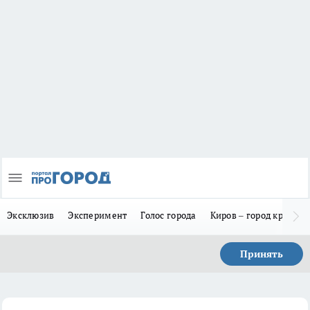
Эксклюзив
Эксперимент
Голос города
Киров – город красив
Принять