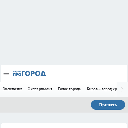
Эксклюзив
Эксперимент
Голос города
Киров – город красив
Принять