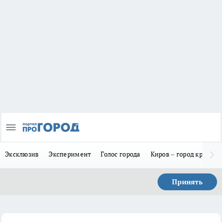
Эксклюзив
Эксперимент
Голос города
Киров – город красив
Принять