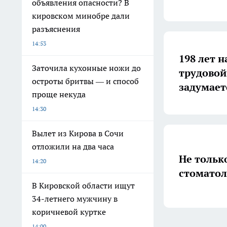
объявления опасности? В
кировском минобре дали
разъяснения
14:53
198 лет н
Заточила кухонные ножи до
трудовой
остроты бритвы — и способ
задумает
проще некуда
14:30
Вылет из Кирова в Сочи
отложили на два часа
Не тольк
14:20
стоматол
В Кировской области ищут
34-летнего мужчину в
коричневой куртке
14:00