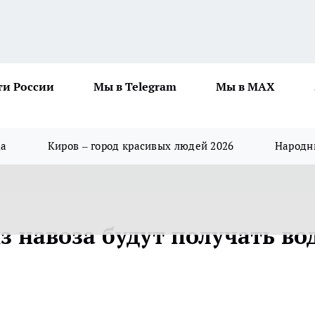
ти России
Мы в Telegram
Мы в MAX
да
Киров – город красивых людей 2026
Народны
з навоза будут получать во