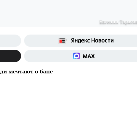
Евгении Тарасо
юди мечтают о бане