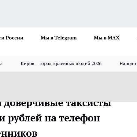
ти России
Мы в Telegram
Мы в MAX
да
Киров – город красивых людей 2026
Народны
и доверчивые таксисты
и рублей на телефон
енников