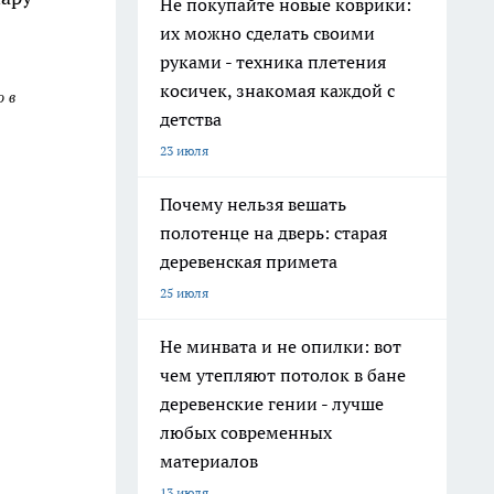
Не покупайте новые коврики:
их можно сделать своими
руками - техника плетения
косичек, знакомая каждой с
о в
детства
23 июля
Почему нельзя вешать
полотенце на дверь: старая
деревенская примета
25 июля
Не минвата и не опилки: вот
чем утепляют потолок в бане
деревенские гении - лучше
любых современных
материалов
13 июля