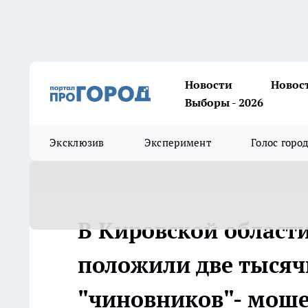
Новости
Новос
Выборы - 2026
Эксклюзив
Эксперимент
Голос горо
В Кировской област
положили две тысяч
"чиновников"- мош