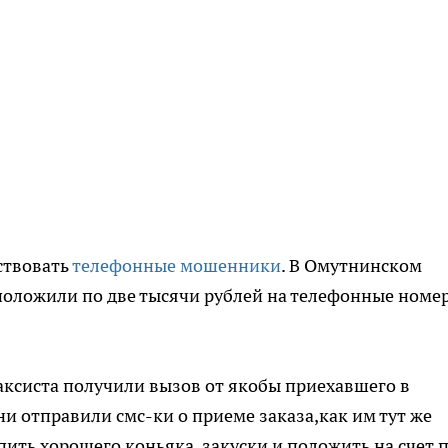
ствовать
телефонные мошенники
. В Омутнинском
 положили по две тысячи рублей на телефонные номе
 таксиста получили вызов от якобы приехавшего в
и отправили смс-ки о приеме заказа,как им тут же
ить хорошего коньяка, закуски и положить на счет 