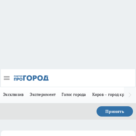
Эксклюзив
Эксперимент
Голос города
Киров – город красив
Принять