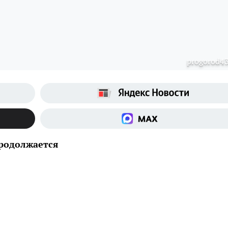
progorod43
продолжается