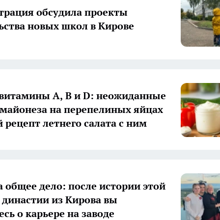
рация обсудила проекты
ьства новых школ в Кирове
 витамины А, В и D: неожиданные
 майонеза на перепелиных яйцах
й рецепт летнего салата с ним
а общее дело: после истории этой
 династии из Кирова вы
есь о карьере на заводе