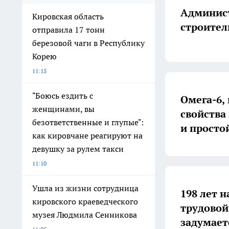
Админист
Кировская область
строител
отправила 17 тонн
березовой чаги в Республику
Корею
11:15
"Боюсь ездить с
Омега-6,
женщинами, вы
свойства
безответственные и глупые":
и просто
как кировчане реагируют на
девушку за рулем такси
11:10
Ушла из жизни сотрудница
198 лет н
кировского краеведческого
трудовой
музея Людмила Сенникова
задумает