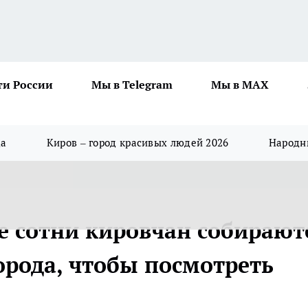
ти России
Мы в Telegram
Мы в MAX
да
Киров – город красивых людей 2026
Народны
е сотни кировчан собирают
орода, чтобы посмотреть