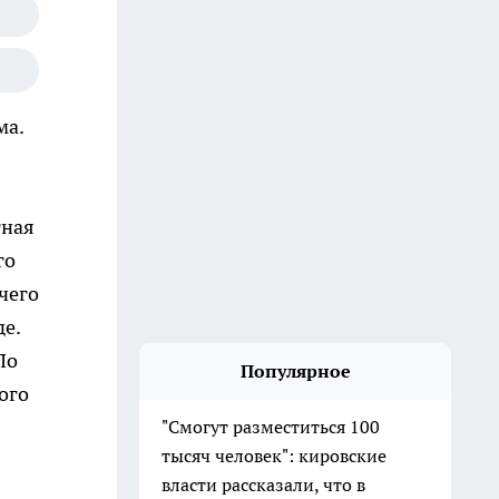
ма.
тная
го
чего
е.
По
Популярное
ого
"Смогут разместиться 100
тысяч человек": кировские
власти рассказали, что в