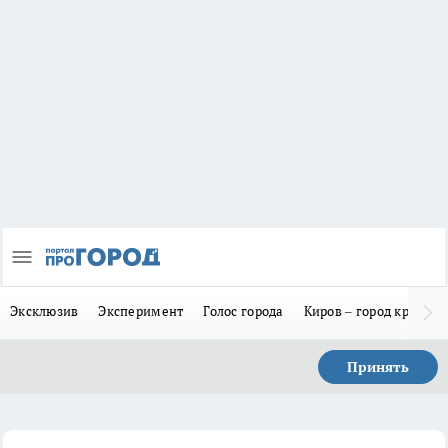
Эксклюзив
Эксперимент
Голос города
Киров – город красив
Принять