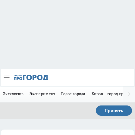
Эксклюзив
Эксперимент
Голос города
Киров – город красив
Принять