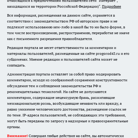
относящихся к предпочтениям пользователей сети "Интернет",
находящихся на территории Российской Федерации)".
Подробнее
Вся информация, размещенная на данном сайте, охраняется в
соответствии с законодательством РФ об авторском праве и не
подлежит использованию кем-либо в какой бы то ни было форме, в
том числе воспроизведению, распространению, переработке не иначе
как с письменного разрешения правообладателя.
Редакция портала не несет ответственности за комментарии и
материалы пользователей, размещенные на сайте progorod43.ru и его
субдоменах. Мнение редакции и пользователей сайта может не
совпадать.
Администрация портала оставляет за собой право модерировать
комментарии, исходя из соображений сохранения конструктивности
обсуждения тем и соблюдения законодательства РФ и
рекомендательных технологий. На сайте не допускаются
комментарии, содержащие нецензурную брань, разжигающие
межнациональную рознь, возбуждающие ненависть или вражду, а
равно унижение человеческого достоинства, размещение ссылок не
по теме. IP-адреса пользователей, не соблюдающих эти требования,
могут быть переданы по запросу в надзорные и правоохранительные
органы.
Внимание!
Совершая любые действия на сайте, вы автоматически