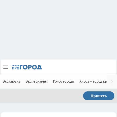
Эксклюзив
Эксперимент
Голос города
Киров – город красив
Принять