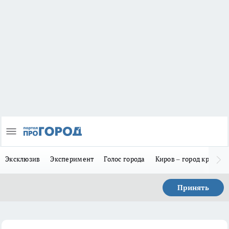
Эксклюзив
Эксперимент
Голос города
Киров – город красив
Принять