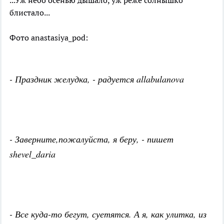
...Уж небо осенью дышало, уж реже солнышко
блистало...
Фото anastasiya_pod:
- Праздник желудка, - радуется allabulanova
- Заверните,пожалуйста, я беру, - пишет
shevel_daria
- Все куда-то бегут, суетятся. А я, как улитка, из