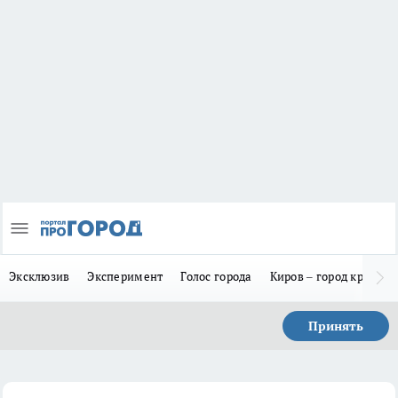
Эксклюзив
Эксперимент
Голос города
Киров – город красив
Принять