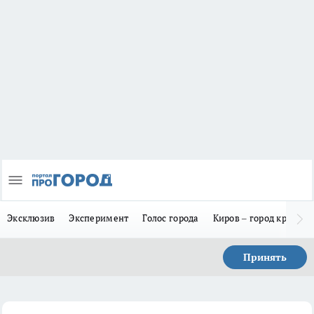
Эксклюзив
Эксперимент
Голос города
Киров – город красив
Принять