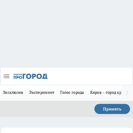
Эксклюзив
Эксперимент
Голос города
Киров – город красив
Принять