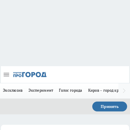
Эксклюзив
Эксперимент
Голос города
Киров – город красив
Принять