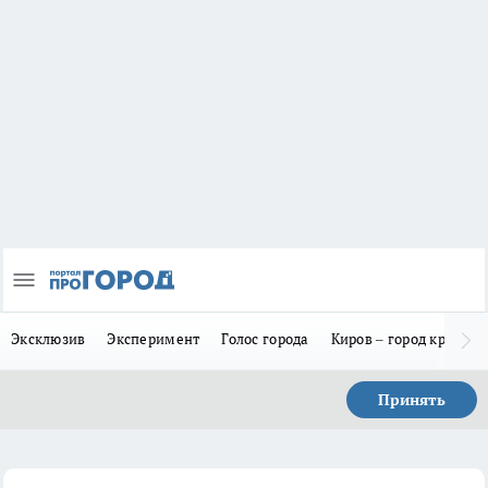
Эксклюзив
Эксперимент
Голос города
Киров – город красив
Принять