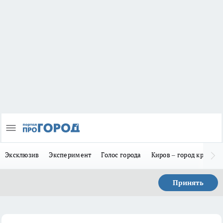
Эксклюзив
Эксперимент
Голос города
Киров – город красив
Принять