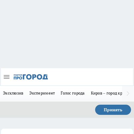
Эксклюзив
Эксперимент
Голос города
Киров – город красив
Принять