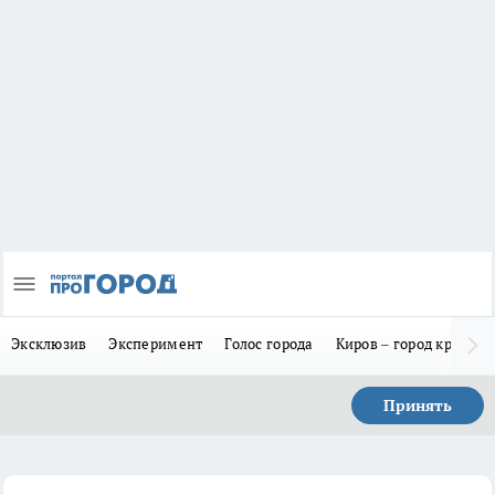
Эксклюзив
Эксперимент
Голос города
Киров – город красив
Принять