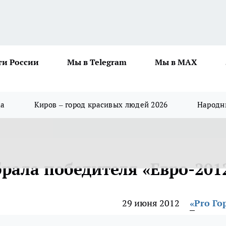
ти России
Мы в Telegram
Мы в MAX
да
Киров – город красивых людей 2026
Народны
рала победителя «Евро-201
29 июня 2012
«Pro Го