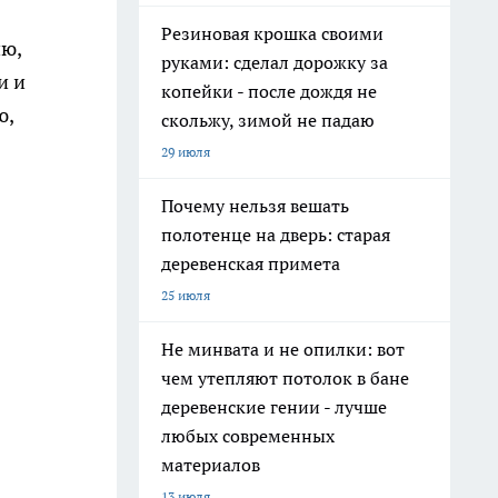
Резиновая крошка своими
ию,
руками: сделал дорожку за
и и
копейки - после дождя не
ю,
скольжу, зимой не падаю
29 июля
Почему нельзя вешать
полотенце на дверь: старая
деревенская примета
25 июля
Не минвата и не опилки: вот
чем утепляют потолок в бане
деревенские гении - лучше
любых современных
материалов
13 июля