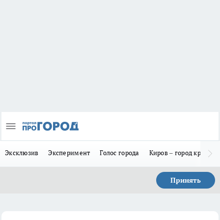
Эксклюзив
Эксперимент
Голос города
Киров – город красив
Принять