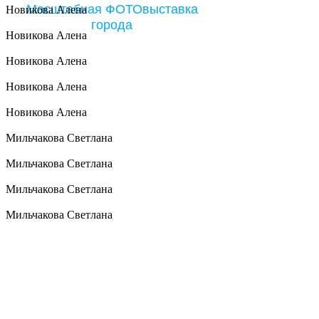
Масштабная ФОТОвыставка
Новикова Алена
города
Новикова Алена
Номинация
Новикова Алена
«Наши
Новикова Алена
непоседы»
Новикова Алена
Партнер проекта
«Zамания»
Мильчакова Светлана
Мильчакова Светлана
Мильчакова Светлана
Мильчакова Светлана