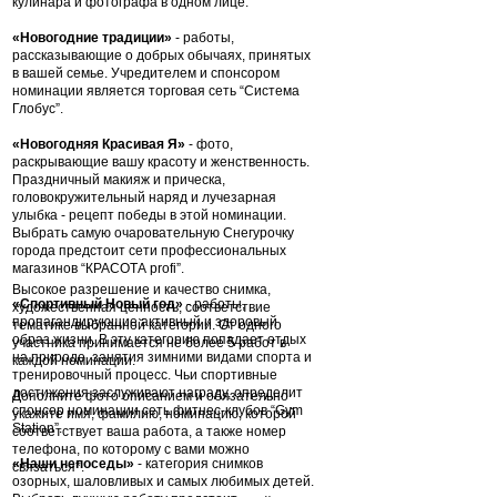
кулинара и фотографа в одном лице.
«Новогодние традиции»
- работы,
рассказывающие о добрых обычаях, принятых
в вашей семье. Учредителем и спонсором
номинации является торговая сеть “Система
Глобус”.
«Новогодняя Красивая Я»
- фото,
раскрывающие вашу красоту и женственность.
Праздничный макияж и прическа,
головокружительный наряд и лучезарная
улыбка - рецепт победы в этой номинации.
Выбрать самую очаровательную Снегурочку
города предстоит сети профессиональных
магазинов “КРАСОТА profi”.
Высокое разрешение и качество снимка,
«Спортивный Новый год»
- работы,
художественная ценность, соответствие
пропагандирующие активный и здоровый
тематике выбранной категории. От одного
образ жизни. В эту категорию попадает отдых
участника принимается не более 5 работ в
на природе, занятия зимними видами спорта и
каждой номинации.
тренировочный процесс. Чьи спортивные
достижения заслуживают награду, определит
Дополните фото описанием и обязательно
спонсор номинации сеть фитнес-клубов “Gym
укажите имя, фамилию, номинацию, которой
Station”.
соответствует ваша работа, а также номер
телефона, по которому с вами можно
«Наши непоседы»
- категория снимков
связаться*.
озорных, шаловливых и самых любимых детей.