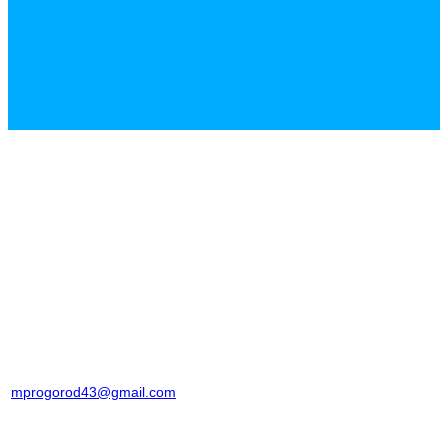
mprogorod43@gmail.com
на почту
в аккаунт ВКонтакте