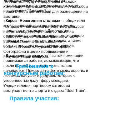
Выбрать лучшую работу предстоит
Победители будут определены в каждой
учредителю и партнеру номинации парку
номинации. Организаторы оставляют за собой
развлечений “Zамания”.
право отбора фотографий для размещения на
выставке.
«Киров - Новогодняя столица»
- победителя
этой спецноминации определим путем
*Отправленная заявка на участие в конкурсе
народного голосования. Для участия
является подтверждением согласия на
принимаются снимки украшенного, горящего
обработку персональных данных, а также
огнями и укутанного снегом Кирова, а также
разрешением на использование
фото с городских праздничных гуляний.
организатором конкурсных авторских
фотографий в целях продвижения и
«Драгоценный возраст»
- в этой номинации
популяризации конкурса.
принимаются работы, доказывающие, что
Требования к
после выхода на пенсию жизнь только
начинается! Присылайте фото своих дорогих и
конкурсным работам:
любимых бабушек и дедушек, которые с
уверенностью дадут фору молодым.
Учредителем и партнером категории
выступает центр спорта и отдыха “Soul Train”.
Правила участия: