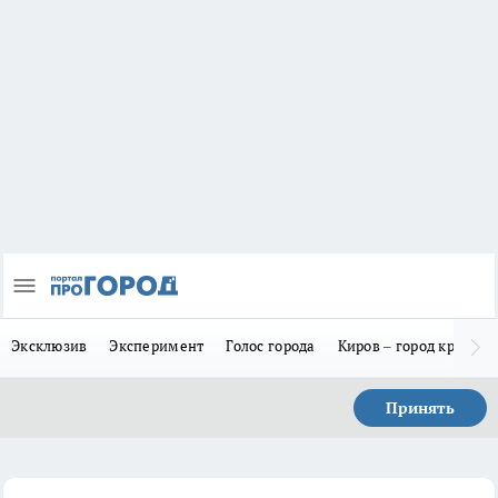
Эксклюзив
Эксперимент
Голос города
Киров – город красив
Принять