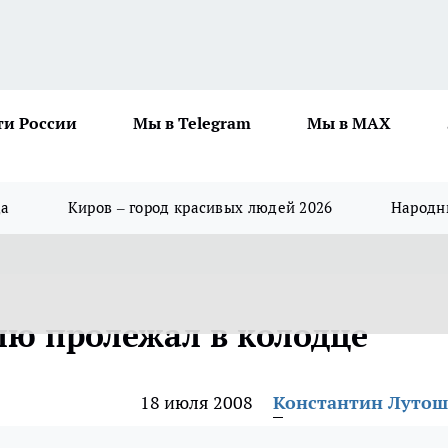
ти России
Мы в Telegram
Мы в MAX
да
Киров – город красивых людей 2026
Народны
ю пролежал в колодце
18 июля 2008
Константин Луто