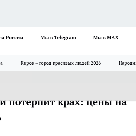
ти России
Мы в Telegram
Мы в MAX
да
Киров – город красивых людей 2026
Народны
 потерпит крах: цены на
%