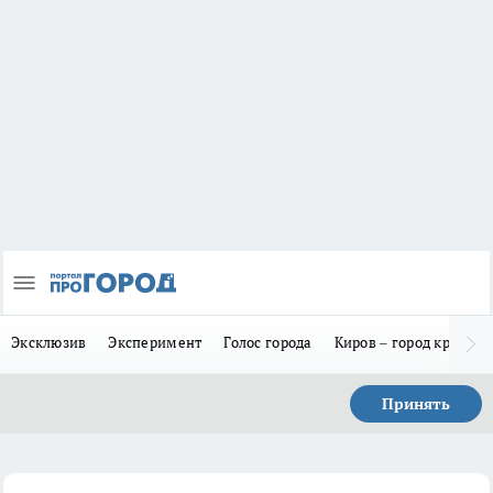
Эксклюзив
Эксперимент
Голос города
Киров – город красив
Принять