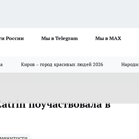
ти России
Мы в Telegram
Мы в MAX
да
Киров – город красивых людей 2026
Народны
atrin поучаствовала в
"
менитости