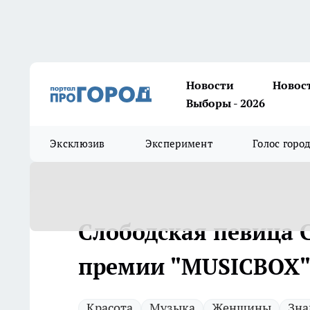
Новости
Новос
Выборы - 2026
Эксклюзив
Эксперимент
Голос горо
Слободская певица C
премии "MUSIСBOX
Красота
Музыка
Женщины
Зна