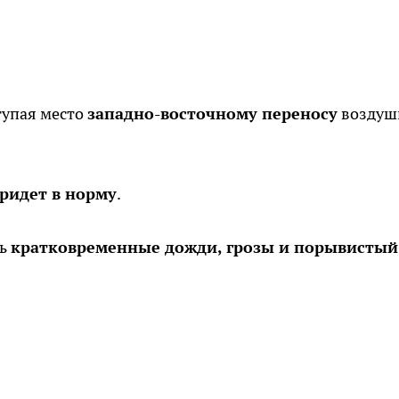
тупая место
западно-восточному переносу
воздуш
ридет в норму
.
ть
кратковременные дожди, грозы и порывистый