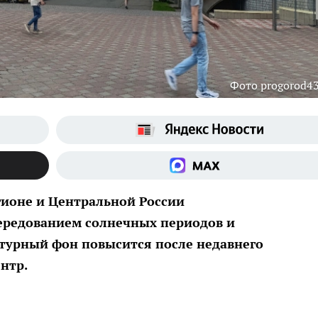
Фото progorod43
гионе и Центральной России
чередованием солнечных периодов и
турный фон повысится после недавнего
нтр.