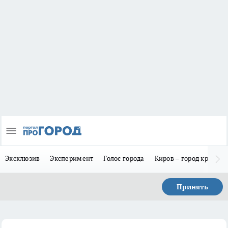
Эксклюзив
Эксперимент
Голос города
Киров – город красив
Принять