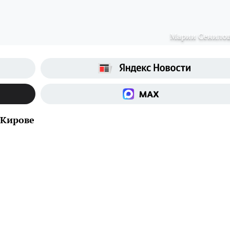
Марии Сенило
 Кирове