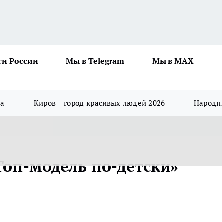
ти России
Мы в Telegram
Мы в MAX
да
Киров – город красивых людей 2026
Народны
Топ-модель по-детски»