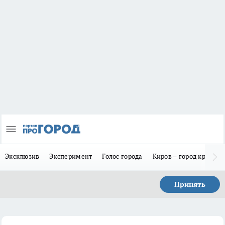
Эксклюзив
Эксперимент
Голос города
Киров – город красив
Принять