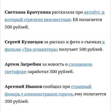
Светлана Братухина
рассказала про
автобус, в
который стреляли неизвестные
. Ей полагается
500 рублей.
Сергей Кузнецов
за рассказ и фото о съемках
в
фильме «Три мушкетера»
получает 500 рублей.
Артем Загребин
за новость о
сломанном
светофоре
заработал 300 рублей.
Арсений Иванов
сообщил про
странный
фонарь у администрации города
, ему полагается
200 рублей.