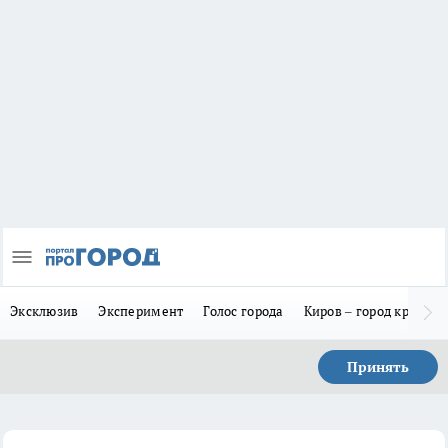
Эксклюзив
Эксперимент
Голос города
Киров – город красив
Принять