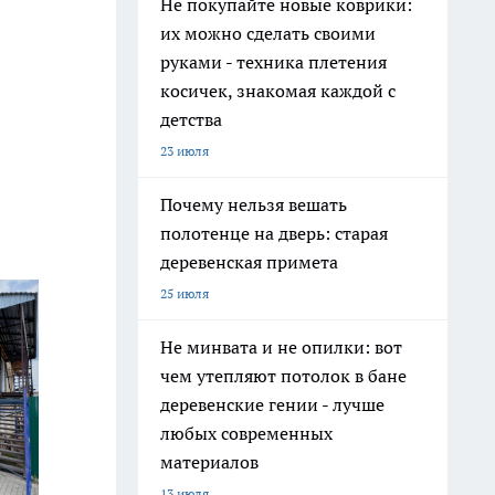
Не покупайте новые коврики:
их можно сделать своими
руками - техника плетения
косичек, знакомая каждой с
детства
23 июля
Почему нельзя вешать
полотенце на дверь: старая
деревенская примета
25 июля
Не минвата и не опилки: вот
чем утепляют потолок в бане
деревенские гении - лучше
любых современных
материалов
13 июля