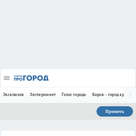
Эксклюзив
Эксперимент
Голос города
Киров – город красив
Принять