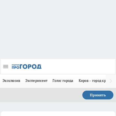
Эксклюзив
Эксперимент
Голос города
Киров – город красив
Принять