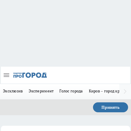
Эксклюзив
Эксперимент
Голос города
Киров – город красив
Принять