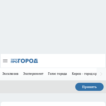
Эксклюзив
Эксперимент
Голос города
Киров – город красив
Принять