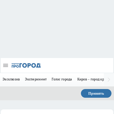
Эксклюзив
Эксперимент
Голос города
Киров – город красив
Принять