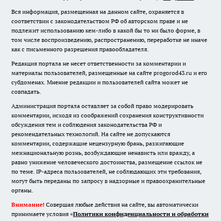
Вся информация, размещенная на данном сайте, охраняется в
соответствии с законодательством РФ об авторском праве и не
подлежит использованию кем-либо в какой бы то ни было форме, в
том числе воспроизведению, распространению, переработке не иначе
как с письменного разрешения правообладателя.
Редакция портала не несет ответственности за комментарии и
материалы пользователей, размещенные на сайте progorod43.ru и его
субдоменах. Мнение редакции и пользователей сайта может не
совпадать.
Администрация портала оставляет за собой право модерировать
комментарии, исходя из соображений сохранения конструктивности
обсуждения тем и соблюдения законодательства РФ и
рекомендательных технологий. На сайте не допускаются
комментарии, содержащие нецензурную брань, разжигающие
межнациональную рознь, возбуждающие ненависть или вражду, а
равно унижение человеческого достоинства, размещение ссылок не
по теме. IP-адреса пользователей, не соблюдающих эти требования,
могут быть переданы по запросу в надзорные и правоохранительные
органы.
Внимание!
Совершая любые действия на сайте, вы автоматически
принимаете условия «
Политики конфиденциальности и обработки