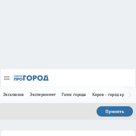
Эксклюзив
Эксперимент
Голос города
Киров – город красив
Принять