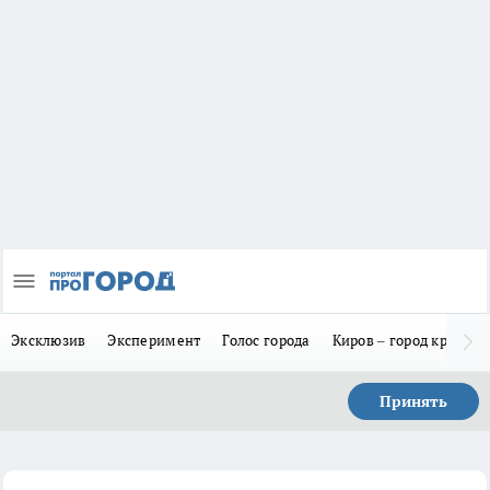
Эксклюзив
Эксперимент
Голос города
Киров – город красив
Принять