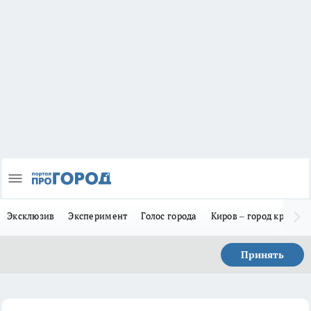
Эксклюзив
Эксперимент
Голос города
Киров – город красив
Принять