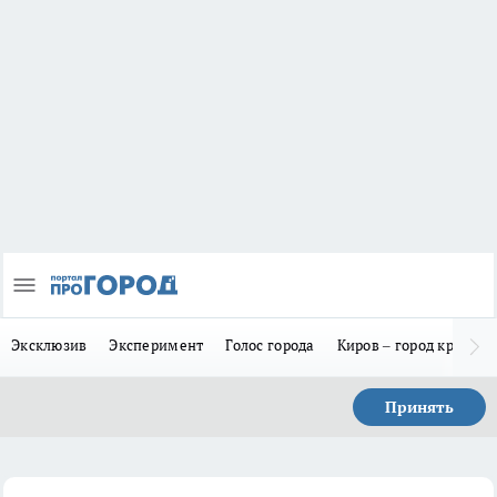
Эксклюзив
Эксперимент
Голос города
Киров – город красив
Принять