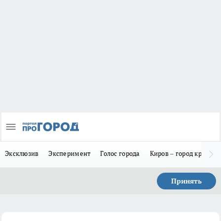
Эксклюзив
Эксперимент
Голос города
Киров – город красив
Принять