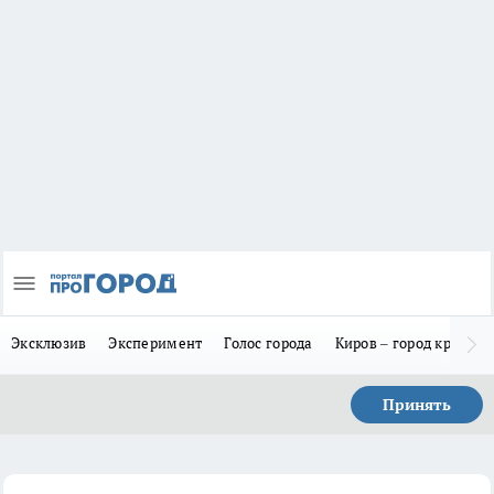
Эксклюзив
Эксперимент
Голос города
Киров – город красив
Принять