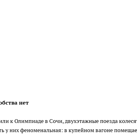
обства нет
стили к Олимпиаде в Сочи, двухэтажные поезда колеся
ь у них феноменальная: в купейном вагоне помещае