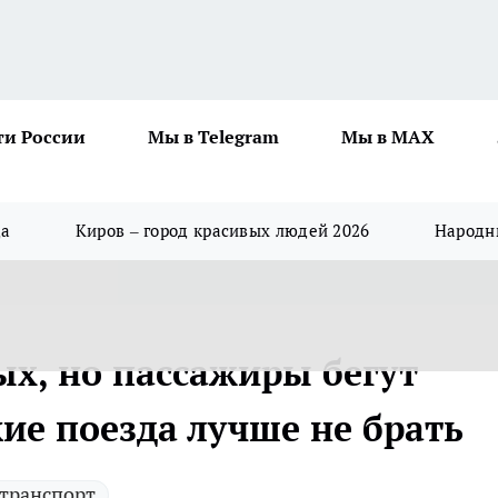
ти России
Мы в Telegram
Мы в MAX
да
Киров – город красивых людей 2026
Народны
х, но пассажиры бегут
кие поезда лучше не брать
транспорт