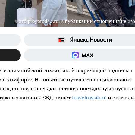
Фото progorod43.ru. К публикации отношения не им
е, с олимпийской символикой и кричащей надписью
ыв в комфорте. Но опытные путешественники знают:
ых, но после поездки на таких поездах чувствуешь с
этажных вагонов РЖД пишет
travelrussia.ru
и стоит ли