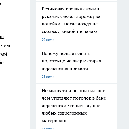
,
Резиновая крошка своими
руками: сделал дорожку за
копейки - после дождя не
скольжу, зимой не падаю
уш
29 июля
, чем
Почему нельзя вешать
ный
полотенце на дверь: старая
бе
деревенская примета
25 июля
Не минвата и не опилки: вот
чем утепляют потолок в бане
деревенские гении - лучше
любых современных
материалов
13 июля