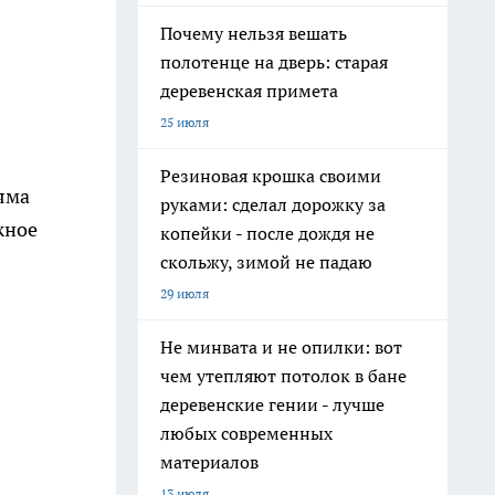
Почему нельзя вешать
полотенце на дверь: старая
деревенская примета
25 июля
Резиновая крошка своими
яма
руками: сделал дорожку за
жное
копейки - после дождя не
скольжу, зимой не падаю
29 июля
Не минвата и не опилки: вот
чем утепляют потолок в бане
деревенские гении - лучше
любых современных
материалов
13 июля