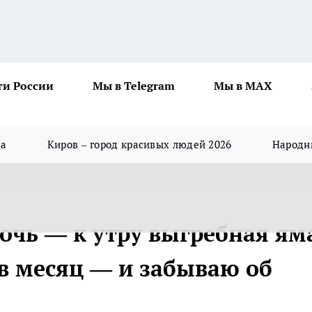
ти России
Мы в Telegram
Мы в MAX
да
Киров – город красивых людей 2026
Народны
очь — к утру выгребная ям
 в месяц — и забываю об