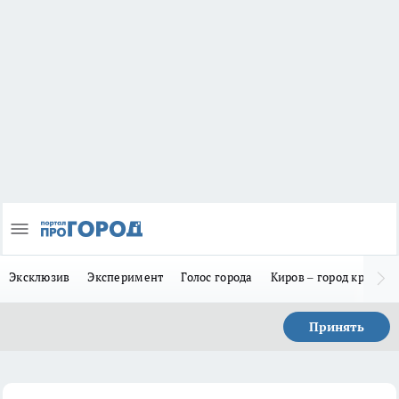
Эксклюзив
Эксперимент
Голос города
Киров – город красив
Принять