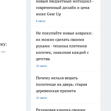
новый бюджетный мотоцикл -
современный дизайн и цена
ниже Gear Up
8 июля
Не покупайте новые коврики:
их можно сделать своими
нку:
руками - техника плетения
к —
косичек, знакомая каждой с
детства
23 июля
Почему нельзя вешать
полотенце на дверь: старая
деревенская примета
25 июля
Резиновая крошка своими