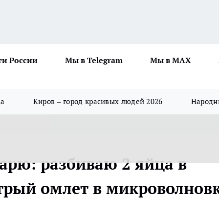
ти России
Мы в Telegram
Мы в MAX
да
Киров – город красивых людей 2026
Народны
арю: разбиваю 2 яйца в
трый омлет в микроволнов