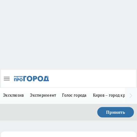
Эксклюзив
Эксперимент
Голос города
Киров – город красив
Принять